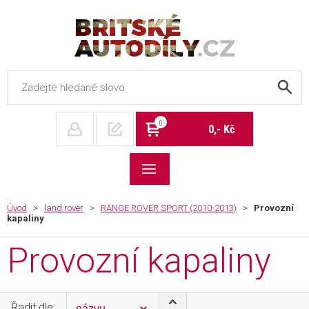
Britské autodíly
0
0,- Kč
Úvod
>
land rover
>
RANGE ROVER SPORT (2010-2013)
>
Provozní
kapaliny
Provozní kapaliny
Řadit dle: