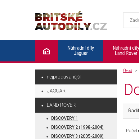
Britské autodíly
Náhradní díly
Náhradní díl
Jaguar
Land Rover
Úvod
nejprodávanější
Do
JAGUAR
LAND ROVER
Řadit
DISCOVERY 1
DISCOVERY 2 (1998-2004)
Počet n
DISCOVERY 3 (2005-2009)