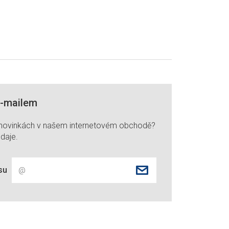
e-mailem
 novinkách v našem internetovém obchodě?
daje.
su