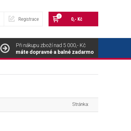
0
Registrace
0,- Kč
Při nákupu zboží nad 5 000,- Kč
máte dopravné a balné zadarmo
Stránka: