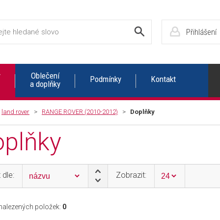
Přihlášení
y
Oblečení
Podmínky
Kontakt
a doplňky
>
land rover
>
RANGE ROVER (2010-2012)
>
Doplňky
plňky
 dle:
Zobrazit:
alezených položek:
0