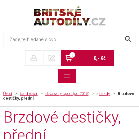
Britské autodíly
0
0,- Kč
Úvod
>
land rover
>
discovery sport (od 2015)
> >
brzdy
>
Brzdové
destičky, přední
Brzdové destičky,
přední