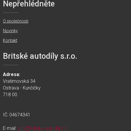
Nepřehlédněte
O společnosti
Novinky
Kontakt
Britské autodíly s.r.o.
Adresa:
Vratimovská 34
Ostrava - Kunčičky
718 00
IČ: 04674341
E-mail:
info@britske-autodily.cz