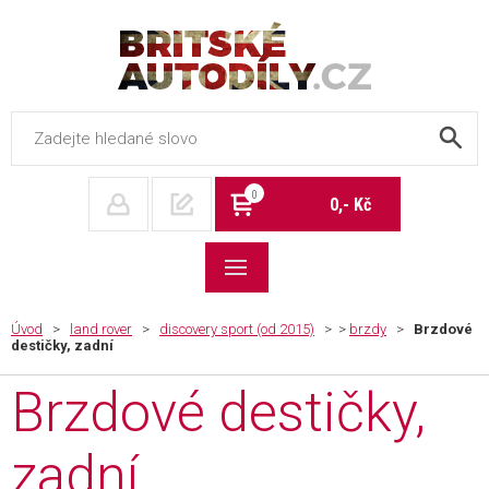
Britské autodíly
0
0,- Kč
Úvod
>
land rover
>
discovery sport (od 2015)
> >
brzdy
>
Brzdové
destičky, zadní
Brzdové destičky,
zadní