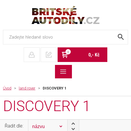
Britské autodíly
0
0,- Kč
Úvod
>
land rover
>
DISCOVERY 1
DISCOVERY 1
Řadit dle: