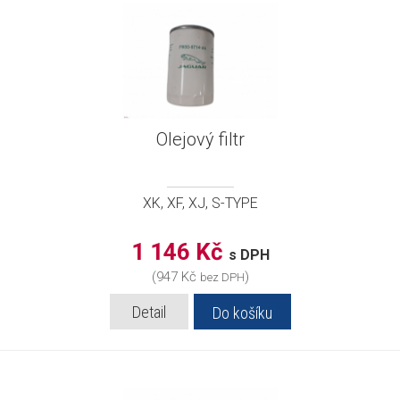
Olejový filtr
XK, XF, XJ, S-TYPE
1 146 Kč
s DPH
(947 Kč
)
bez DPH
Detail
Do košíku