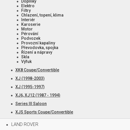
Doplňky
Elektro
Filtry
Chlazení, topení, klima
Interiér
Karoserie
Motor
Pérování
Podvozek
Provozní kapaliny
Převodovka, spojka
Řízení a nápravy
Skla
Výfuk
XK8 Coupe/Convertible
XJ (1998-2003)
XJ (1995-1997)
XJ6, XJ12 (1987 - 1994)
Series III Saloon
XJS Sports Coupe/Convertible
LAND ROVER