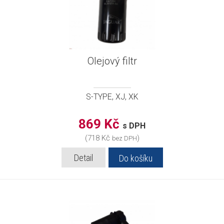
Olejový filtr
S-TYPE, XJ, XK
869 Kč
s DPH
(718 Kč
)
bez DPH
Detail
Do košíku