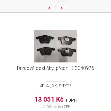
1
Brzdové destičky, přední, C2C40926
XF, XJ, XK, S-TYPE
13 051 Kč
s DPH
(10 786 Kč
)
bez DPH