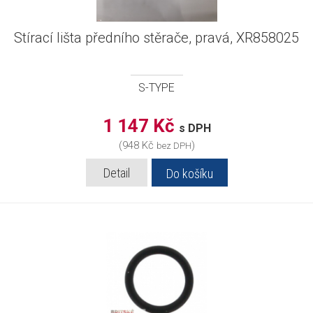
Stírací lišta předního stěrače, pravá, XR858025
S-TYPE
1 147 Kč
s DPH
(948 Kč
)
bez DPH
Detail
Do košíku