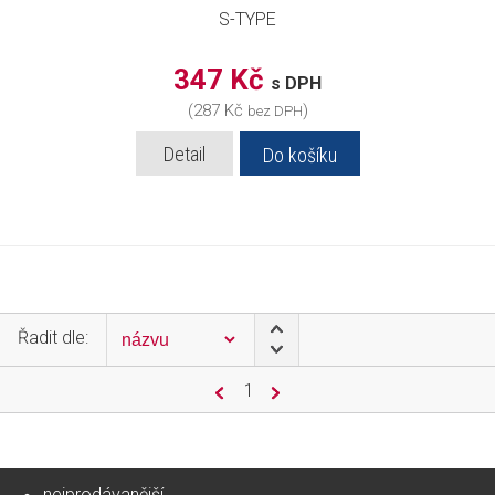
S-TYPE
347 Kč
s DPH
(287 Kč
)
bez DPH
Detail
Do košíku
Řadit dle:
1
nejprodávanější