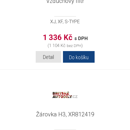
Vzduchový filtr
XJ, XF, S-TYPE
1 336 Kč
s DPH
(1 104 Kč
)
bez DPH
Detail
Do košíku
Žárovka H3, XR812419