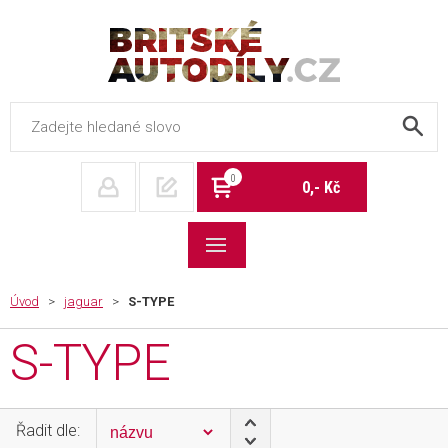
Britské autodíly
0
0,- Kč
Úvod
>
jaguar
>
S-TYPE
S-TYPE
Řadit dle: