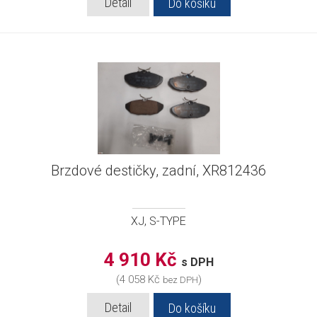
Detail
Do košíku
Brzdové destičky, zadní, XR812436
XJ, S-TYPE
4 910 Kč
s DPH
(4 058 Kč
)
bez DPH
Detail
Do košíku