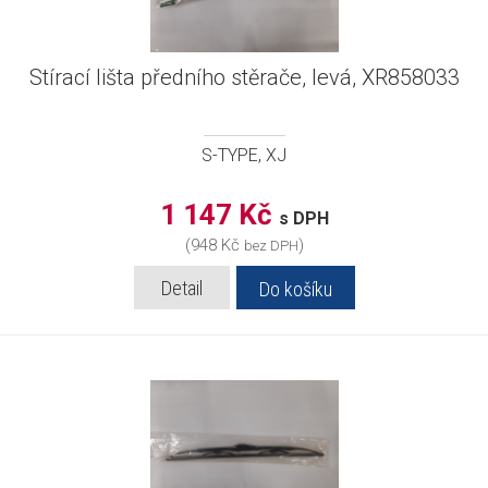
Stírací lišta předního stěrače, levá, XR858033
S-TYPE, XJ
1 147 Kč
s DPH
(948 Kč
)
bez DPH
Detail
Do košíku