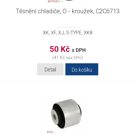
Těsnění chladiče, O - kroužek, C2C6713
XK, XF, XJ, S-TYPE, XK8
50 Kč
s DPH
(41 Kč
)
bez DPH
Detail
Do košíku