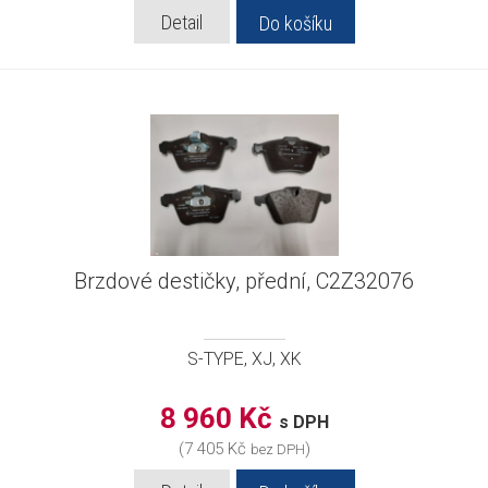
Detail
Do košíku
Brzdové destičky, přední, C2Z32076
S-TYPE, XJ, XK
8 960 Kč
s DPH
(7 405 Kč
)
bez DPH