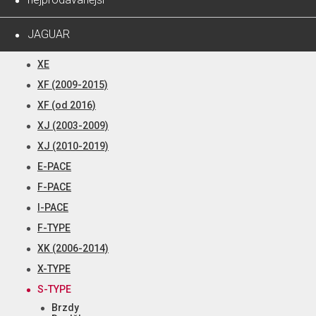
JAGUAR
XE
XF (2009-2015)
XF (od 2016)
XJ (2003-2009)
XJ (2010-2019)
E-PACE
F-PACE
I-PACE
F-TYPE
XK (2006-2014)
X-TYPE
S-TYPE
Brzdy