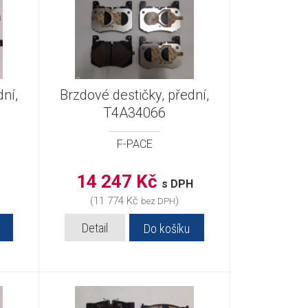
ní,
Brzdové destičky, přední,
T4A34066
F-PACE
14 247 Kč
s DPH
(11 774 Kč
)
bez DPH
Detail
Do košíku