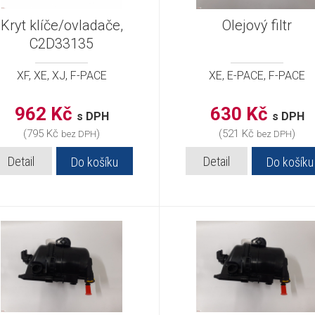
Kryt klíče/ovladače,
Olejový filtr
C2D33135
XF, XE, XJ, F-PACE
XE, E-PACE, F-PACE
962 Kč
630 Kč
s DPH
s DPH
(795 Kč
)
(521 Kč
)
bez DPH
bez DPH
Detail
Detail
Do košíku
Do košíku