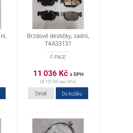
ní,
Brzdové destičky, zadní,
T4A33131
F-PACE
11 036 Kč
s DPH
(9 121 Kč
)
bez DPH
Detail
Do košíku