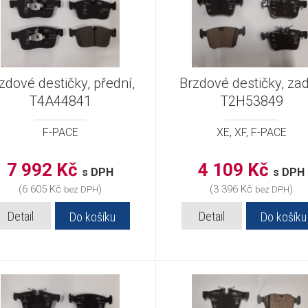
zdové destičky, přední,
Brzdové destičky, zad
T4A44841
T2H53849
F-PACE
XE, XF, F-PACE
7 992 Kč
4 109 Kč
s DPH
s DPH
(6 605 Kč
)
(3 396 Kč
)
bez DPH
bez DPH
Detail
Detail
Do košíku
Do košíku