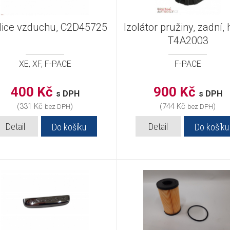
ice vzduchu, C2D45725
Izolátor pružiny, zadní, 
T4A2003
XE, XF, F-PACE
F-PACE
400 Kč
900 Kč
s DPH
s DPH
(331 Kč
)
(744 Kč
)
bez DPH
bez DPH
Detail
Detail
Do košíku
Do košíku