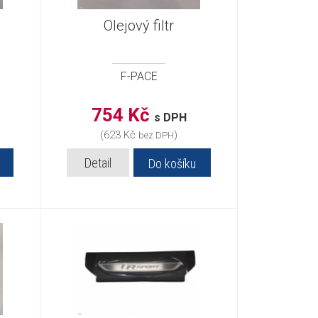
Olejový filtr
F-PACE
754 Kč
s DPH
(623 Kč
)
bez DPH
Detail
Do košíku