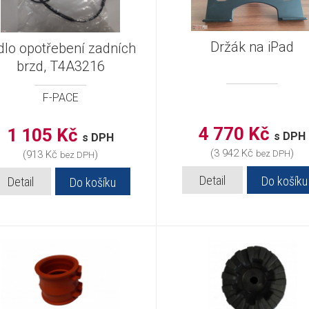
Držák na iPad
dlo opotřebení zadních
brzd, T4A3216
F-PACE
4 770 Kč
1 105 Kč
s DPH
s DPH
(3 942 Kč
)
(913 Kč
)
bez DPH
bez DPH
Detail
Do košíku
Detail
Do košíku