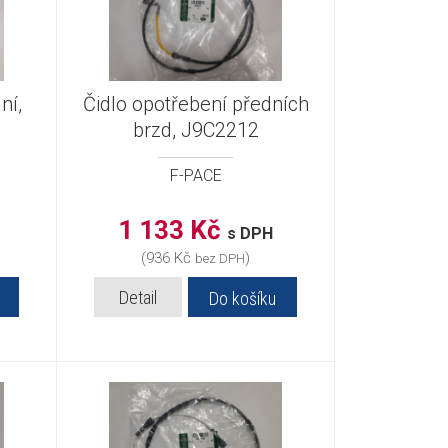
ní,
Čidlo opotřebení předních
brzd, J9C2212
F-PACE
1 133 Kč
s DPH
(936 Kč
)
bez DPH
Detail
Do košíku