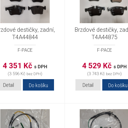
rzdové destičky, zadní,
Brzdové destičky, zad
T4A44844
T4A44875
F-PACE
F-PACE
4 351 Kč
4 529 Kč
s DPH
s DPH
(3 596 Kč
)
(3 743 Kč
)
bez DPH
bez DPH
Detail
Detail
Do košíku
Do košíku