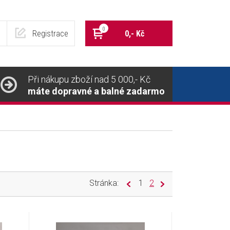
0
Registrace
0,- Kč
Při nákupu zboží nad 5 000,- Kč
máte dopravné a balné zadarmo
Stránka:
1
2