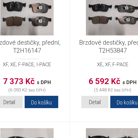
zdové destičky, přední,
Brzdové destičky, před
T2H16147
T2H53847
XF, XE, F-PACE, I-PACE
XE, XF, F-PACE
7 373 Kč
6 592 Kč
s DPH
s DPH
(6 093 Kč
)
(5 448 Kč
)
bez DPH
bez DPH
Detail
Detail
Do košíku
Do košíku