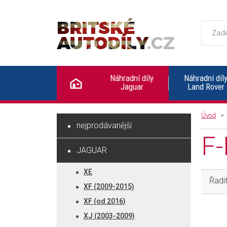
Britské autodíly
Náhradní díly
Náhradní díl
Jaguar
Land Rover
Úvod
nejprodávanější
F
JAGUAR
XE
Řadit
XF (2009-2015)
XF (od 2016)
XJ (2003-2009)