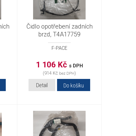
ních
Čidlo opotřebení zadních
brzd, T4A17759
F-PACE
1 106 Kč
s DPH
(914 Kč
)
bez DPH
Detail
Do košíku