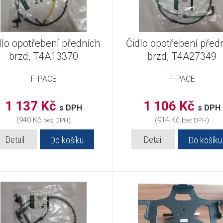
dlo opotřebení předních
Čidlo opotřebení před
brzd, T4A13370
brzd, T4A27349
F-PACE
F-PACE
1 137 Kč
1 106 Kč
s DPH
s DPH
(940 Kč
)
(914 Kč
)
bez DPH
bez DPH
Detail
Detail
Do košíku
Do košíku