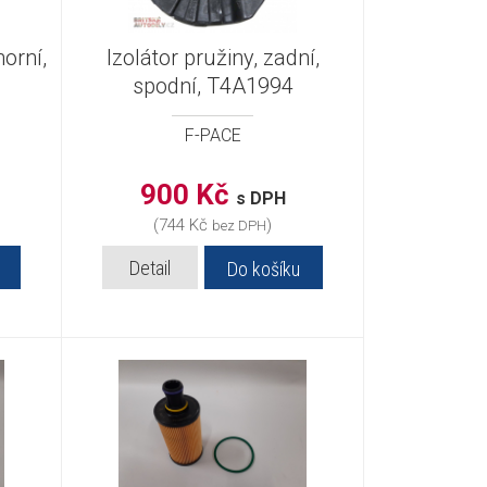
horní,
Izolátor pružiny, zadní,
spodní, T4A1994
F-PACE
900 Kč
s DPH
(744 Kč
)
bez DPH
Detail
Do košíku