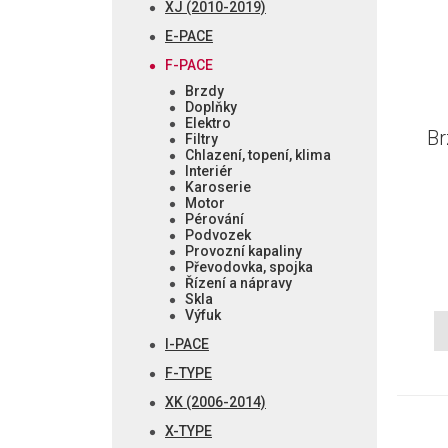
XJ (2010-2019)
E-PACE
F-PACE
Brzdy
Doplňky
Elektro
Br
Filtry
Chlazení, topení, klima
Interiér
Karoserie
Motor
Pérování
Podvozek
Provozní kapaliny
Převodovka, spojka
Řízení a nápravy
Skla
Výfuk
I-PACE
F-TYPE
XK (2006-2014)
X-TYPE