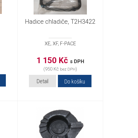
Hadice chladiče, T2H3422
XE, XF, F-PACE
1 150 Kč
s DPH
(950 Kč
)
bez DPH
Detail
Do košíku